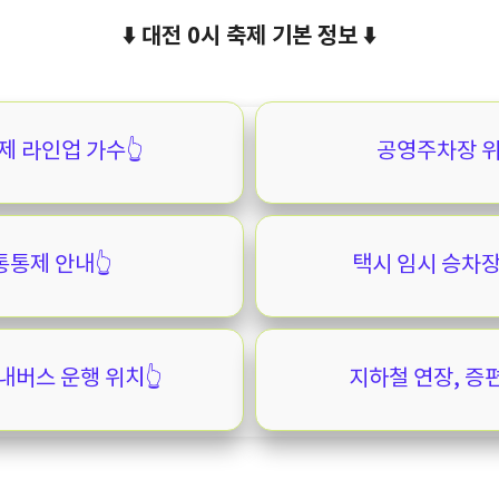
⬇️ 대전 0시 축제 기본 정보 ⬇️
제 라인업 가수👆️
공영주차장 위치
통제 안내👆️
택시 임시 승차장 
버스 운행 위치👆️
지하철 연장, 증편 