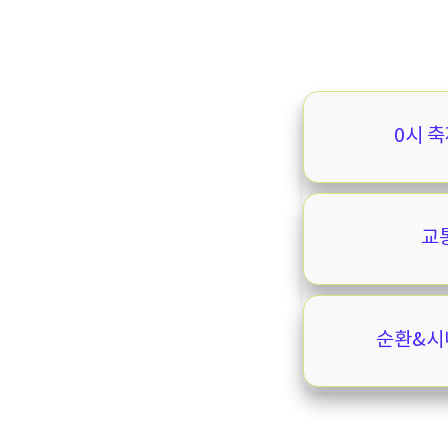
0시 축
교통
순환&시내