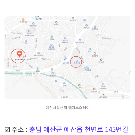
예산시장근처 햄치즈스테이
☑️ 주소 :
충남 예산군 예산읍 천변로 145번길