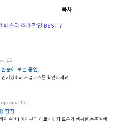
목차
일 페스타 추가 할인 BEST 7
r/
광고
 한눈에 보는 용인,
인 인기명소와 계절코스를 확인하세요
rip.com/
광고
행 참참
까지 완비! 아이부터 어르신까지 모두가 행복한 농촌여행