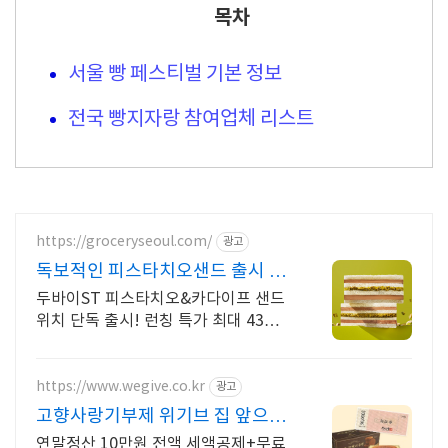
목차
서울 빵 페스티벌 기본 정보
전국 빵지자랑 참여업체 리스트
https://groceryseoul.com/
광고
독보적인 피스타치오샌드 출시 저
당+식이섬유로 건강하게
두바이ST 피스타치오&카다이프 샌드
위치 단독 출시! 런칭 특가 최대 43%
할인
https://www.wegive.co.kr
광고
고향사랑기부제 위기브 집 앞으로
배송되는 성심당
연말정산 10만원 전액 세액공제+무료